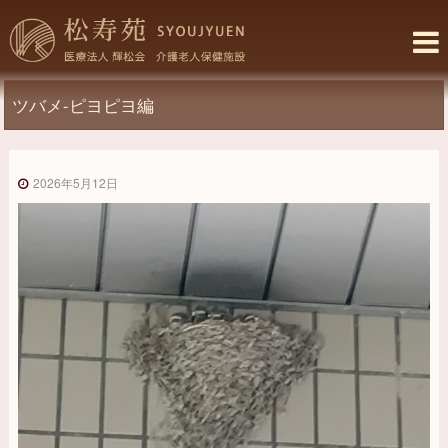
コ
松
ン
寿
テ
ン
苑
ツ
ツバメ-ピヨピヨ編
–
へ
介
ス
キ
護
2026年5月12日
ッ
老
プ
人
保
健
施
設
–
福