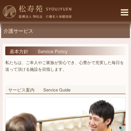
コ
松
ン
寿
テ
ン
苑
ツ
介護サービス
–
へ
介
ス
キ
基本方針 Service Policy
護
ッ
老
私たちは、ご本人やご家族が安心でき、心豊かで充実した毎日を
プ
人
送って頂ける施設を目指します。
保
健
サービス案内 Service Guide
施
設
–
福